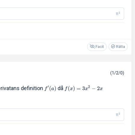
π²
Facit
Rätta
(1/2/0)
′
2
ivatans definition
då
(
)
(
)
=
3
−
2
f
a
f
x
x
x
π²