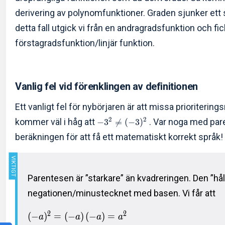
derivering av polynomfunktioner. Graden sjunker ett s
detta fall utgick vi från en andragradsfunktion och fic
förstagradsfunktion/linjär funktion.
Vanlig fel vid förenklingen av definitionen
Ett vanligt fel för nybörjaren är att missa prioritering
2
2
kommer väl i håg att
. Var noga med par
−
3

=
(
−
3
)
beräkningen för att få ett matematiskt korrekt språk!
Parentesen är ”starkare” än kvadreringen. Den ”hål
negationen/minustecknet med basen. Vi får att
2
2
(
−
)
=
(
−
)
(
−
)
=
a
a
a
a