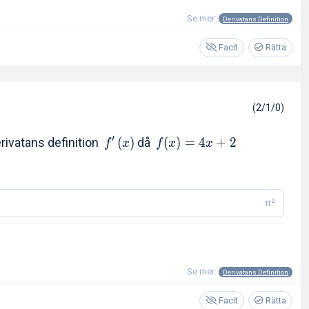
Se mer:
Derivatans Definition
Facit
Rätta
(2/1/0)
′
rivatans definition
(
)
då
(
)
=
4
+
2
f
x
f
x
x
π²
Se mer:
Derivatans Definition
Facit
Rätta