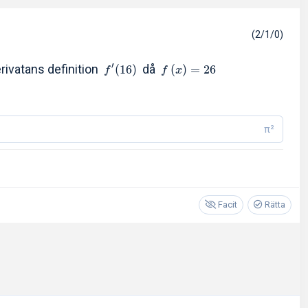
(2/1/0)
′
rivatans definition
då
(
1
6
)
(
)
=
2
6
f
f
x
π²
Facit
Rätta