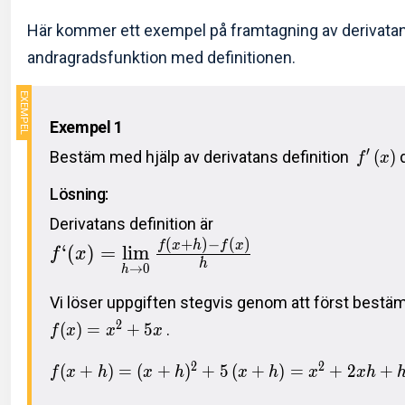
Här kommer ett exempel på framtagning av derivatan 
andragradsfunktion med definitionen.
Exempel 1
′
Bestäm med hjälp av derivatans definition
(
)
f
x
Lösning:
Derivatans definition är
(
+
)
−
(
)
f
x
h
f
x
‘
(
)
=
l
i
m
f
x
h
→
0
h
Vi löser uppgiften stegvis genom att först best
2
(
)
=
+
5
.
f
x
x
x
2
2
(
+
)
=
(
+
)
+
5
(
+
)
=
+
2
+
f
x
h
x
h
x
h
x
x
h