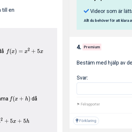
till en
Videor som är lätt
Allt du behöver för att klara 
4.
Premium
2
då
(
)
=
+
5
f
x
x
x
Bestäm med hjälp av de
Svar:
ämma
(
+
)
då
f
x
h
⚑ Felrapporter
2
+
5
+
5
Förklaring
h
x
h