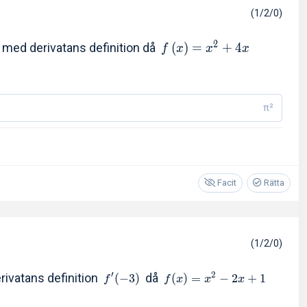
(1/2/0)
2
med derivatans definition då
(
)
=
+
4
f
x
x
x
π²
Facit
Rätta
(1/2/0)
′
2
rivatans definition
då
(
−
3
)
(
)
=
−
2
+
1
f
f
x
x
x