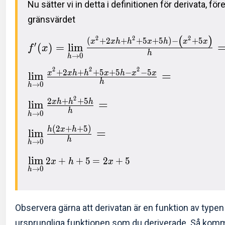
Nu sätter vi in detta i definitionen för derivata, fö
gränsvärdet
(
)
2
2
2
(
+
2
+
+
5
+
5
)
−
+
5
x
x
h
h
x
h
x
x
′
(
)
=
l
i
m
f
x
h
→
0
h
2
2
2
+
2
+
+
5
+
5
−
−
5
=
x
x
h
h
x
h
x
x
l
i
m
h
→
0
h
2
2
+
+
5
=
x
h
h
h
l
i
m
h
→
0
h
(
2
+
+
5
)
h
x
h
=
l
i
m
h
→
0
h
l
i
m
2
+
+
5
=
2
+
5
x
h
x
→
0
h
Observera gärna att derivatan är en funktion av typen 
ursprungliga funktionen som du deriverade. Så kommer