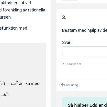
faktorisera ut vid
d förenkling av rationella
kursen.
3.
dsfunktion med
Bestäm med hjälp av der
Svar:
⚑ Felrapporter
2
(
)
=
är lika med
x
a
x
Förklaring
2
+
a
h
Så hjälper Eddler d