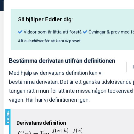
Så hjälper Eddler dig:
Videor som är lätta att förstå
Övningar & prov med fö
Allt du behöver för att klara av provet
Bestämma derivatan utifrån definitionen
Med hjälp av derivatans definition kan vi
bestämma derivatan. Det är ett ganska tidskrävande jo
tungan rätt i mun för att inte missa någon teckenväxl
vägen. Här har vi definitionen igen.
Derivatans definition
(
+
)
−
(
)
f
x
h
f
x
′
(
)
=
l
i
m