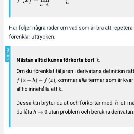
f
x
h
→
0
h
Här följer några rader om vad som är bra att repeter
förenklar uttrycken.
Nästan alltid kunna förkorta bort
h
Om du förenklat täljaren i derivatans definition rät
, kommer
alla
termer som är kvar e
(
+
)
−
(
)
f
x
h
f
x
alltid innehålla ett
.
h
Dessa
:n bryter du ut och förkortar med
:et i 
h
h
du låta
utan problem och beräkna derivatan
→
0
h