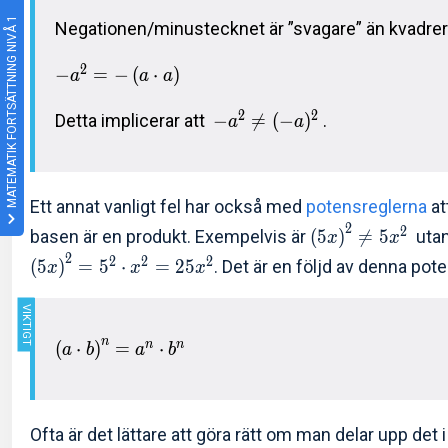
MATEMATIK FORTSÄTTNING NIVÅ 1
Negationen/minustecknet är ”svagare” än kvadrerin
2
−
=
−
(
⋅
)
a
a
a
2
2
Detta implicerar att
−

=
(
−
)
.
a
a
Ett annat vanligt fel har också med
potensreglerna
at
2
2
basen är en produkt. Exempelvis är
(
5
)

=
5
utan 
x
x
2
2
2
2
(
5
)
=
5
⋅
=
2
5
. Det är en följd av denna pot
x
x
x
n
n
n
(
⋅
)
=
⋅
a
b
a
b
Ofta är det lättare att göra rätt om man delar upp det 