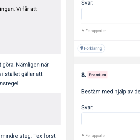
Svar:
gen. Vi får att
⚑ Felrapporter
Förklaring
t göra. Nämligen när
i stället gäller att
8.
Premium
ensregel.
Bestäm med hjälp av der
Svar:
i mindre steg. Tex först
⚑ Felrapporter