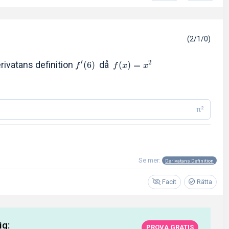
(2/1/0)
′
2
ivatans definition
då
(
6
)
(
)
=
f
f
x
x
π²
Se mer:
Derivatans Definition
Facit
Rätta
ig:
PROVA GRATIS