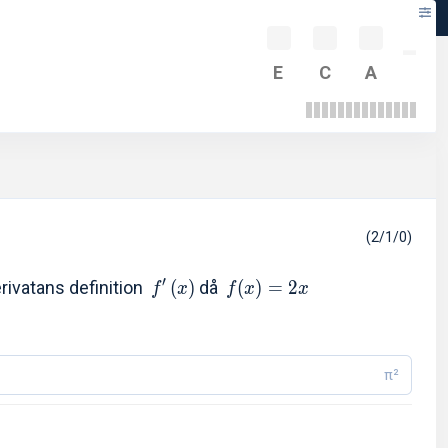
-
E
C
A
(2/1/0)
′
rivatans definition
(
)
då
(
)
=
2
f
x
f
x
x
π²