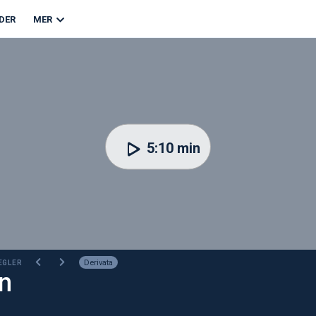
DER
MER
5:10 min
Derivata
EGLER
on