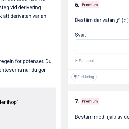
6.
Premium
teg vid derivering. I
k att derivatan var en
′
Bestäm derivatan
(
)
f
x
Svar:
sregeln för potenser. Du
⚑ Felrapporter
enteserna när du gör
Förklaring
7.
ler ihop”
Premium
Bestäm med hjälp av de