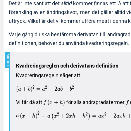
Det är inte sant att det
alltid
kommer finnas ett
att 
h
förenkling av en ändringskvot, men det gäller alltid vi
uttryck. Vilket är det vi kommer utföra mest i denna 
Varje gång du ska bestämma derivatan till andragra
definitionen, behöver du använda kvadreringsregeln.
Kvadreringsreglen och derivatans definition
Kvadreringsregeln säger att
2
2
2
(
+
)
=
+
2
+
a
b
a
a
b
b
Vi får då att
(
+
)
för alla andragradstermer
f
x
h
f
2
2
2
2
(
+
)
=
+
2
+
=
+
2
(
)
a
x
h
a
x
x
h
h
a
x
a
x
h