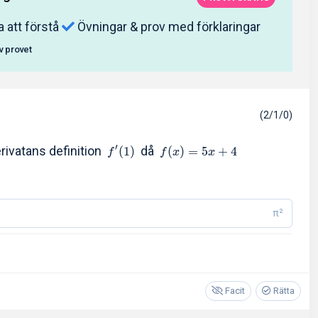
a att förstå
Övningar & prov med förklaringar
av provet
(2/1/0)
′
rivatans definition
då
(
1
)
(
)
=
5
+
4
f
f
x
x
π²
Facit
Rätta