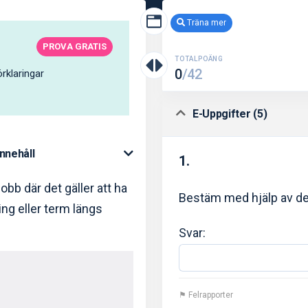
Träna mer
PROVA GRATIS
TOTALPOÄNG
0
/42
rklaringar
E-Uppgifter (5)
Innehåll
1.
bb där det gäller att ha
Bestäm med hjälp av de
ing eller term längs
Svar:
⚑ Felrapporter