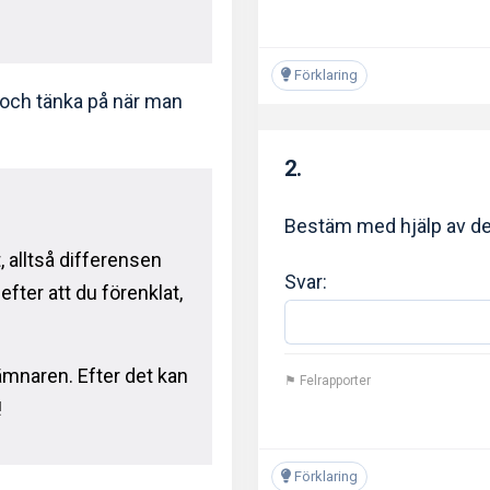
Förklaring
a och tänka på när man
2.
Bestäm med hjälp av de
t, alltså differensen
Svar:
fter att du förenklat,
nämnaren. Efter det kan
⚑ Felrapporter
!
Förklaring